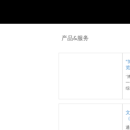
产品&服务
“
“
一
综
（
通