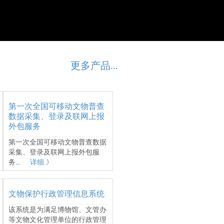
更多产品...
第一次全国可移动文物普查
数据采集、登录及联网上报
外包服务
第一次全国可移动文物普查数据
采集、登录及联网上报外包服
务...
详细 》
文物保护行政管理信息系统
该系统是为满足博物馆、文管办
等文物文化管理单位的行政管理