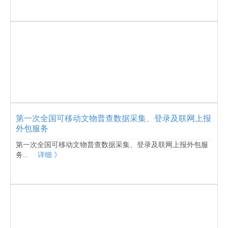
第一次全国可移动文物普查数据采集、登录及联网上报
外包服务
第一次全国可移动文物普查数据采集、登录及联网上报外包服
务...
详细 》