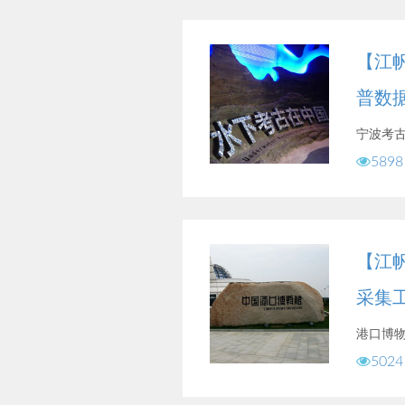
【江
普数
宁波考
5898
【江
采集
港口博
5024