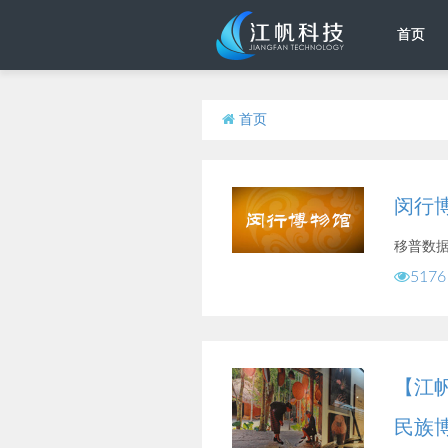
首页
首页
闵行
移普数
5176
【江
民族