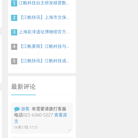
江帆科技自主研发移普数据录入系统
1
【江帆快讯】上海市文保中心移普终期验收会议
2
上海崧泽遗址博物馆官方网站
3
【江帆要闻】江帆科技与上海交通大学海派文化研究所就文物修复方面达成合作协议
4
【江帆快讯】江帆科技成功中标上海博物馆松江广富林考古绘图项目
5
最新评论
游客:
有需要请拨打客服
电话021-6360-5227
查看原
文
06月17日 17:25