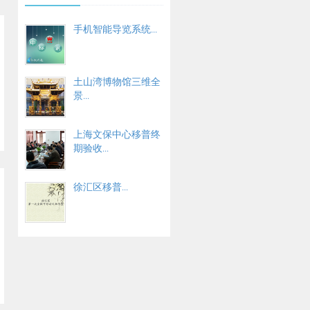
手机智能导览系统...
土山湾博物馆三维全
景...
上海文保中心移普终
期验收...
徐汇区移普...