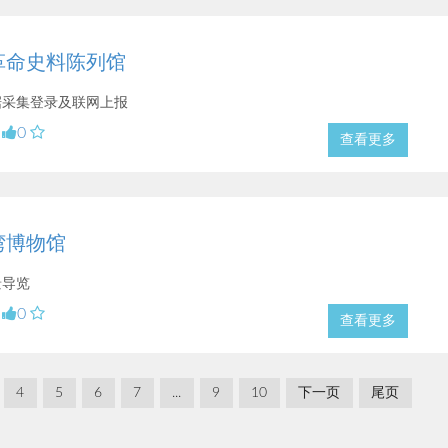
革命史料陈列馆
据采集登录及联网上报
0
查看更多
湾博物馆
景导览
0
查看更多
4
5
6
7
...
9
10
下一页
尾页