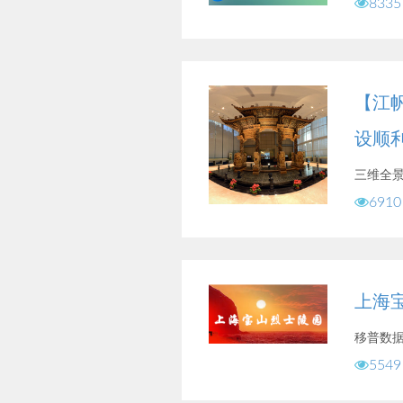
8335
【江
设顺
三维全
6910
上海
移普数
5549