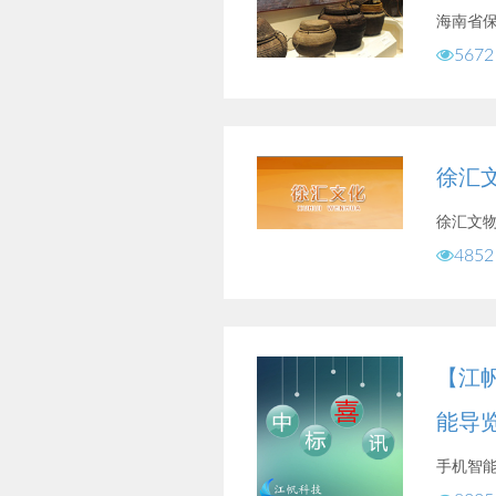
海南省
5672
徐汇
徐汇文
4852
【江
能导
手机智